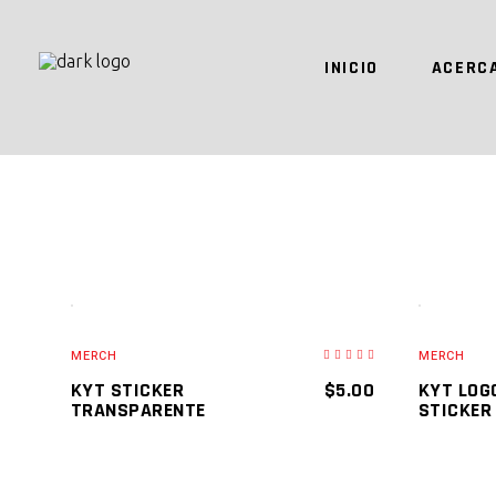
INICIO
ACERC
AGOTA
AGREGAR AL CARRITO
RE
MERCH
MERCH
KYT STICKER
$
5.00
KYT LOG
TRANSPARENTE
STICKER