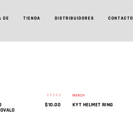
A DE
TIENDA
DISTRIBUIDORES
CONTACT
DO
AGOTADO
AD MORE
READ MORE
MERCH
O
$
10.00
KYT HELMET RING
 OVALO