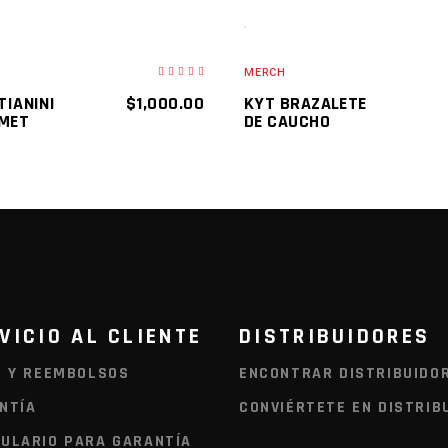
DO
AGOTADO
AD MORE
READ MORE
MERCH
TIANINI
$
1,000.00
KYT BRAZALETE
LMET
DE CAUCHO
VICIO AL CLIENTE
DISTRIBUIDORES
O Y REEMBOLSOS
ENCONTRAR DISTRIBUIDO
NTÍA
CONVIÉRTETE EN DISTRIB
ULARIO PARA GARANTÍA