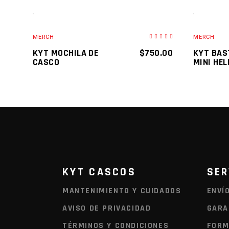
AGOTA
AGREGAR AL CARRITO
RE
MERCH
MERCH
KYT MOCHILA DE
$
750.00
KYT BAS
CASCO
MINI HE
KYT CASCOS
SER
MANTENIMIENTO Y CUIDADOS
ENVÍ
AVISO DE PRIVACIDAD
GARA
TÉRMINOS Y CONDICIONES
FORM