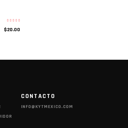
$
20.00
CONTACTO
R
INFO@KYTMEXICO.COM
UIDOR