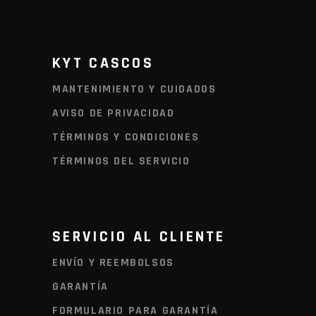
O
U
G
H
$
7
KYT CASCOS
2
0
MANTENIMIENTO Y CUIDADOS
.
0
AVISO DE PRIVACIDAD
0
TÉRMINOS Y CONDICIONES
TÉRMINOS DEL SERVICIO
SERVICIO AL CLIENTE
ENVÍO Y REEMBOLSOS
GARANTÍA
FORMULARIO PARA GARANTÍA