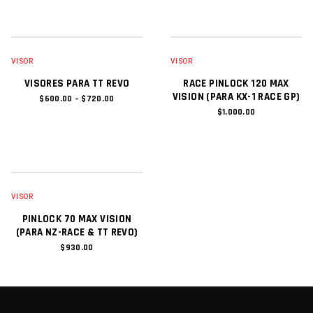
AGREGAR AL CARRITO
AGREGAR AL CARRITO
VISOR
VISOR
VISORES PARA TT REVO
RACE PINLOCK 120 MAX
VISION (PARA KX-1 RACE GP)
P
$
600.00
–
$
720.00
R
$
1,000.00
I
C
E
R
A
N
G
E
AGREGAR AL CARRITO
VISOR
:
$
PINLOCK 70 MAX VISION
6
(PARA NZ-RACE & TT REVO)
0
0
$
930.00
.
0
0
T
H
R