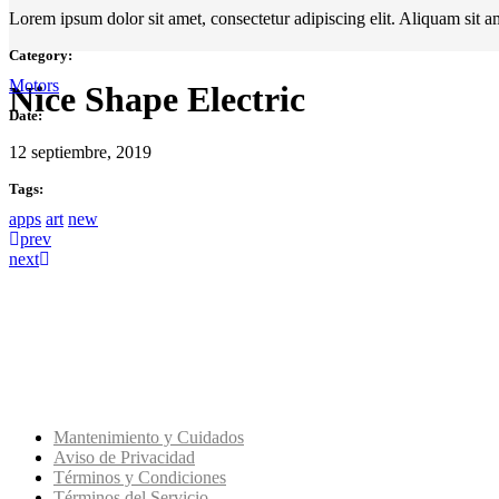
Lorem ipsum dolor sit amet, consectetur adipiscing elit. Aliquam sit a
Category:
Motors
Nice Shape Electric
Date:
12 septiembre, 2019
Tags:
apps
art
new
prev
next
KYT CASCOS
Mantenimiento y Cuidados
Aviso de Privacidad
Términos y Condiciones
Términos del Servicio