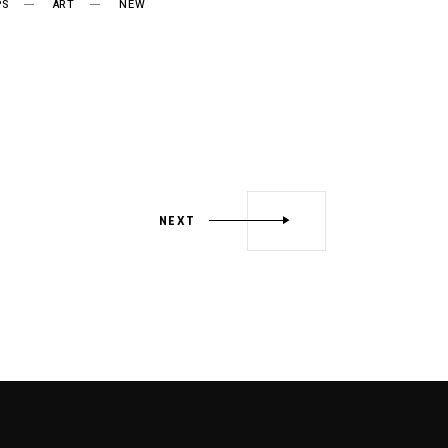
PS
ART
NEW
NEXT