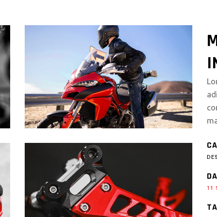
M
I
Lo
ad
co
ma
CA
DE
DA
11 
TA