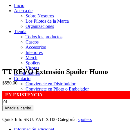
Inicio
Acerca de
Sobre Nosotros
Los Pilotos de la Marca
Organizaciones
Tienda
Todos los productos
Cascos
Accesorios
Interiores
Merch
Spoilers
Visores
TT REVO Extensión Spoiler Humo
Distribuidores
Contacto
$
550.00
Conviértete en Distribuidor
Conviértete en Piloto o Embajador
EN EXISTENCIA
TT
REVO
Añadir al carrito
Extensión
Spoiler
Quick Info
SKU:
YATJXT00
Categoría:
spoilers
Humo
quantity
Información adicional