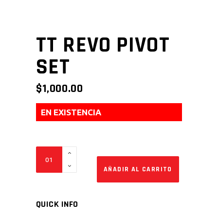
TT REVO PIVOT
SET
$
1,000.00
EN EXISTENCIA
TT
Revo
AÑADIR AL CARRITO
Pivot
Set
QUICK INFO
quantity